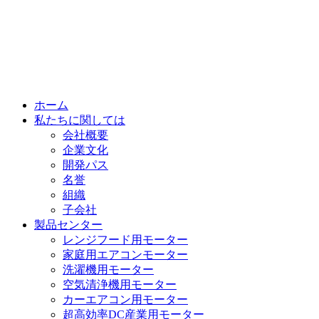
ホーム
私たちに関しては
会社概要
企業文化
開発パス
名誉
組織
子会社
製品センター
レンジフード用モーター
家庭用エアコンモーター
洗濯機用モーター
空気清浄機用モーター
カーエアコン用モーター
超高効率DC産業用モーター