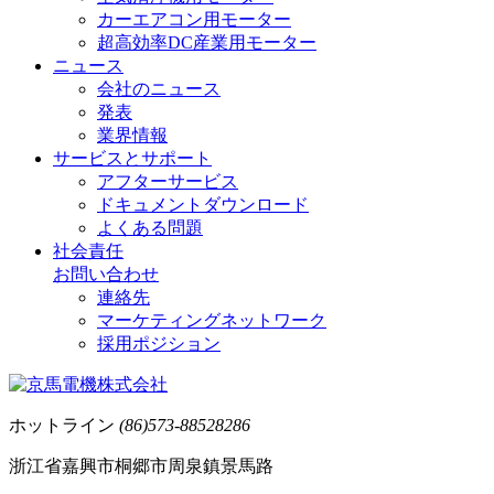
カーエアコン用モーター
超高効率DC産業用モーター
ニュース
会社のニュース
発表
業界情報
サービスとサポート
アフターサービス
ドキュメントダウンロード
よくある問題
社会責任
お問い合わせ
連絡先
マーケティングネットワーク
採用ポジション
ホットライン
(86)573-88528286
浙江省嘉興市桐郷市周泉鎮景馬路