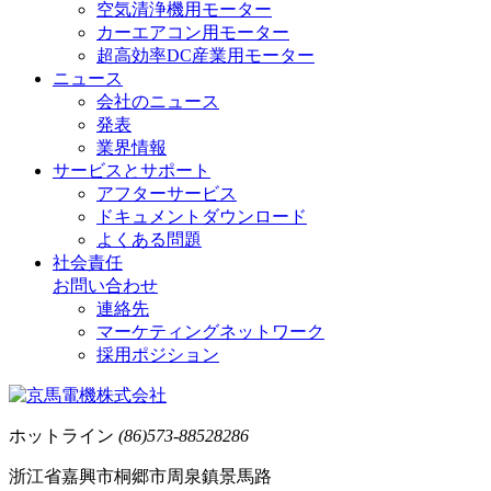
空気清浄機用モーター
カーエアコン用モーター
超高効率DC産業用モーター
ニュース
会社のニュース
発表
業界情報
サービスとサポート
アフターサービス
ドキュメントダウンロード
よくある問題
社会責任
お問い合わせ
連絡先
マーケティングネットワーク
採用ポジション
ホットライン
(86)573-88528286
浙江省嘉興市桐郷市周泉鎮景馬路