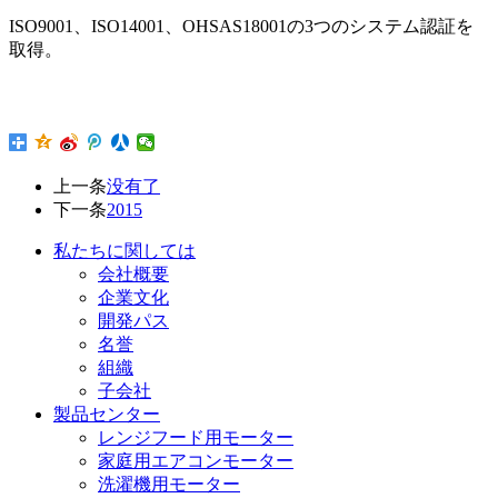
ISO9001、ISO14001、OHSAS18001の3つのシステム認証を
取得。
上一条
没有了
下一条
2015
私たちに関しては
会社概要
企業文化
開発パス
名誉
組織
子会社
製品センター
レンジフード用モーター
家庭用エアコンモーター
洗濯機用モーター