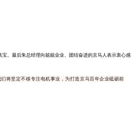
法宝。最后朱总经理向兢兢业业、团结奋进的京马人表示衷心感
我们将坚定不移专注电机事业，为打造京马百年企业砥砺前