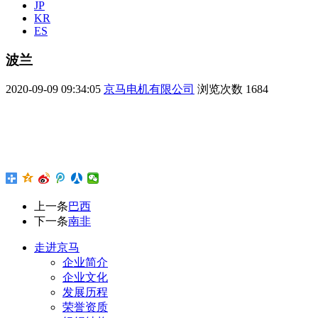
JP
KR
ES
波兰
2020-09-09 09:34:05
京马电机有限公司
浏览次数
1684
上一条
巴西
下一条
南非
走进京马
企业简介
企业文化
发展历程
荣誉资质