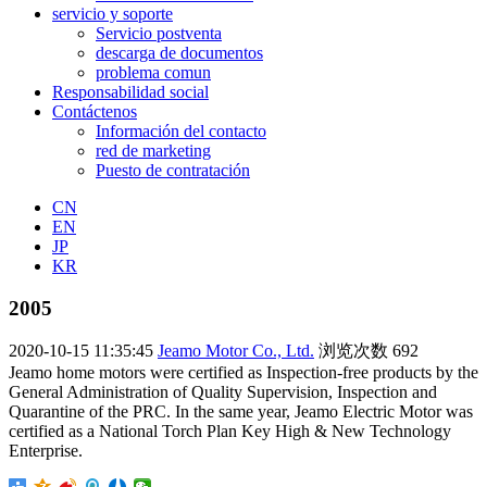
servicio y soporte
Servicio postventa
descarga de documentos
problema comun
Responsabilidad social
Contáctenos
Información del contacto
red de marketing
Puesto de contratación
CN
EN
JP
KR
2005
2020-10-15 11:35:45
Jeamo Motor Co., Ltd.
浏览次数
692
Jeamo home motors were certified as Inspection-free products by the
General Administration of Quality Supervision, Inspection and
Quarantine of the PRC. In the same year, Jeamo Electric Motor was
certified as a National Torch Plan Key High & New Technology
Enterprise.