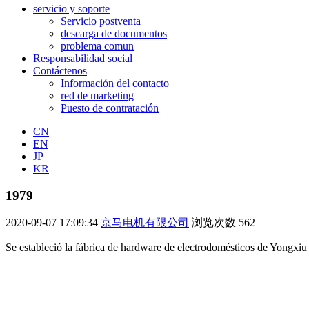
servicio y soporte
Servicio postventa
descarga de documentos
problema comun
Responsabilidad social
Contáctenos
Información del contacto
red de marketing
Puesto de contratación
CN
EN
JP
KR
1979
2020-09-07 17:09:34
京马电机有限公司
浏览次数
562
Se estableció la fábrica de hardware de electrodomésticos de Yongxiu